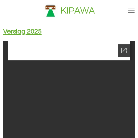
Ga
KIPAWA
direct
naar
de
Verslag 2025
hoofdinhoud