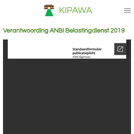
Ga
KIPAWA
direct
naar
de
Verantwoording ANBI Belastingdienst 2019
hoofdinhoud